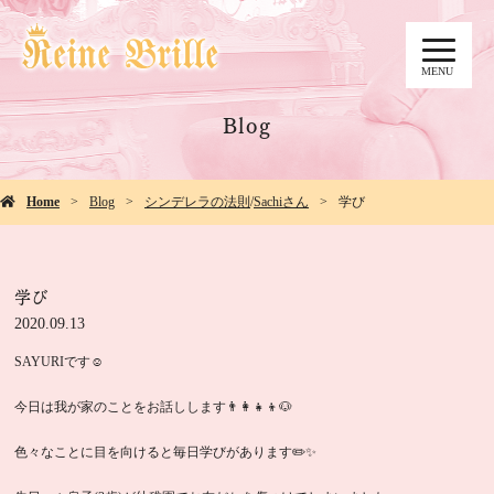
MENU
Blog
Home
Blog
シンデレラの法則
/
Sachiさん
学び
学び
2020.09.13
SAYURIです☺️
今日は我が家のことをお話しします👨👩👧👦🐶
色々なことに目を向けると毎日学びがあります✏️✨