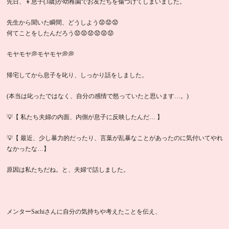
先日、👦息子(3歳)が幼稚園でお友だちを傷つけてしまいました。
先生から聞いた瞬間、どうしよう😟😟😟
何てことをしたんだろう😟😟😟😟😟😟
モヤモヤ💭モヤモヤ💭💭
帰宅してから息子を叱り、しっかり話をしました。
(本当は叱ったではなく、自分の感情で怒っていたと思います…。)
💡【 私たち夫婦の内面、内側が息子に反映したんだ… 】
💡【 最近、少し暴力的だったり、言葉が乱暴なことがあったのに気付いてやれ
なかったな…】
原因は私たちだね。と、夫婦で話しました。
メンターSachiさんに自分の気持ちや考えたことを伝え、