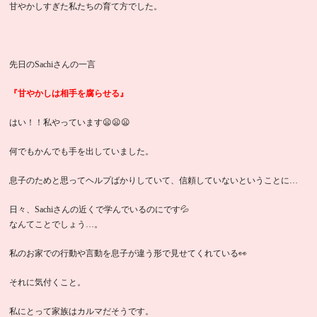
甘やかしすぎた私たちの育て方でした。
先日のSachiさんの一言
『甘やかしは相手を腐らせる』
はい！！私やっています😦😦😦
何でもかんでも手を出していました。
息子のためと思ってヘルプばかりしていて、信頼していないということに…
日々、Sachiさんの近くで学んでいるのにです💦
なんてことでしょう…。
私のお家での行動や言動を息子が違う形で見せてくれている👀
それに気付くこと。
私にとって家族はカルマだそうです。