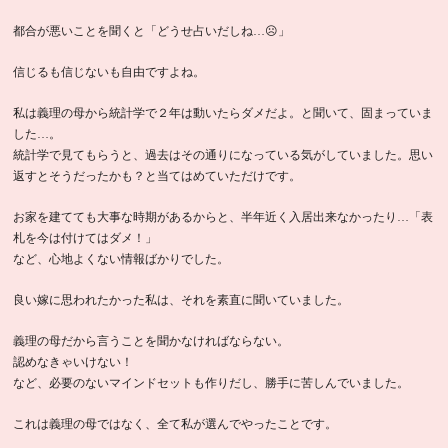
都合が悪いことを聞くと「どうせ占いだしね…☹️」
信じるも信じないも自由ですよね。
私は義理の母から統計学で２年は動いたらダメだよ。と聞いて、固まっていま
した…。
統計学で見てもらうと、過去はその通りになっている気がしていました。思い
返すとそうだったかも？と当てはめていただけです。
お家を建てても大事な時期があるからと、半年近く入居出来なかったり…「表
札を今は付けてはダメ！」
など、心地よくない情報ばかりでした。
良い嫁に思われたかった私は、それを素直に聞いていました。
義理の母だから言うことを聞かなければならない。
認めなきゃいけない！
など、必要のないマインドセットも作りだし、勝手に苦しんでいました。
これは義理の母ではなく、全て私が選んでやったことです。