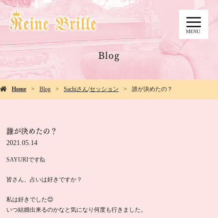
MENU
Blog
Home
Blog
Sachiさん
/
セッション
誰が決めたの？
誰が決めたの？
2021.05.14
SAYURIです🙋
皆さん、占いは好きですか？
私は好きでした😊
いつ結婚出来るのかなと気になり何度も行きました。