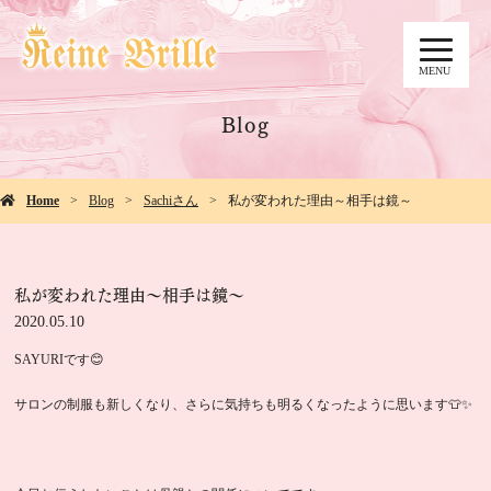
MENU
Blog
Home
Blog
Sachiさん
私が変われた理由～相手は鏡～
私が変われた理由～相手は鏡～
2020.05.10
SAYURIです😊
サロンの制服も新しくなり、さらに気持ちも明るくなったように思います👕✨