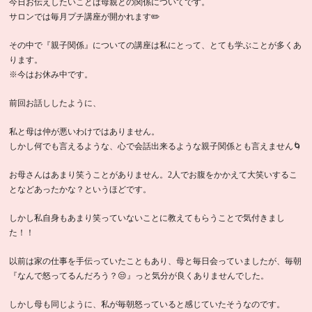
今日お伝えしたいことは母親との関係についてです。
サロンでは毎月プチ講座が開かれます✏️
その中で『親子関係』についての講座は私にとって、とても学ぶことが多くあ
ります。
※今はお休み中です。
前回お話ししたように、
私と母は仲が悪いわけではありません。
しかし何でも言えるような、心で会話出来るような親子関係とも言えません🌀
お母さんはあまり笑うことがありません。2人でお腹をかかえて大笑いするこ
となどあったかな？というほどです。
しかし私自身もあまり笑っていないことに教えてもらうことで気付きまし
た！！
以前は家の仕事を手伝っていたこともあり、母と毎日会っていましたが、毎朝
『なんで怒ってるんだろう？😒』っと気分が良くありませんでした。
しかし母も同じように、私が毎朝怒っていると感じていたそうなのです。