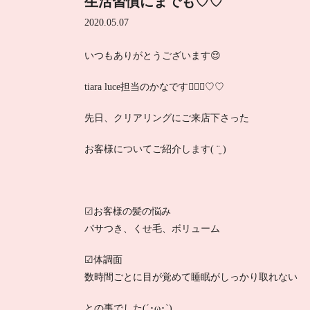
生活習慣にまでも♡♡
2020.05.07
いつもありがとうございます😌
tiara luce担当のかなです‪💇🏻‍♀️♡♡
先日、クリアリングにご来店下さった
お客様についてご紹介します( ¨̮ )
☑︎お客様の髪の悩み
パサつき、くせ毛、ボリューム
☑︎体調面
数時間ごとに目が覚めて睡眠がしっかり取れない
との事でした(´･ω･`)