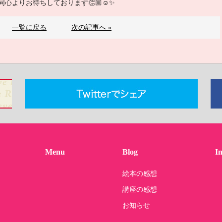
よりお待ちしております👏🏼☺️✨
一覧に戻る
次の記事へ »
Menu
Blog
I
絵本の感想
講座の感想
お知らせ