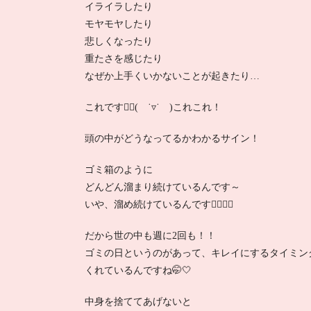
イライラしたり
モヤモヤしたり
悲しくなったり
重たさを感じたり
なぜか上手くいかないことが起きたり…
これです☝🏻( ˙▿˙ )これこれ！
頭の中がどうなってるかわかるサイン！
ゴミ箱のように
どんどん溜まり続けているんです～
いや、溜め続けているんです👉🏻👈🏻‪‪
だから世の中も週に2回も！！
ゴミの日というのがあって、キレイにするタイミン
くれているんですね🤭🤍
中身を捨ててあげないと