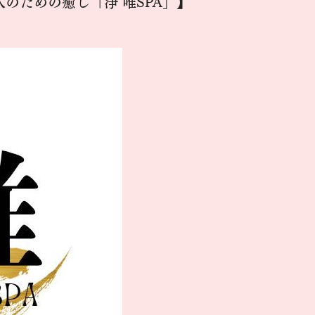
のための癒し「浄 唯SPA」】