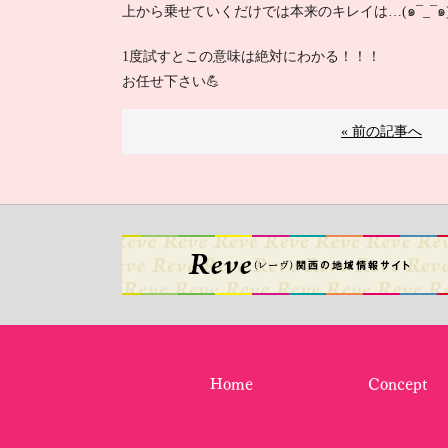
上から乗せていくだけでは本来のキレイは…(๑¯_¯๑
1度試すとこの意味は絶対にわかる！！！
お任せ下さい💪
« 前の記事へ
Home
Concept