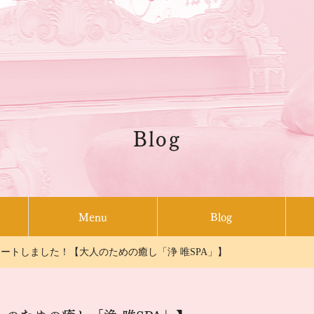
Blog
Menu
Blog
ートしました！【大人のための癒し「浄 唯SPA」】
絵本の感想
講座の感想
お知らせ