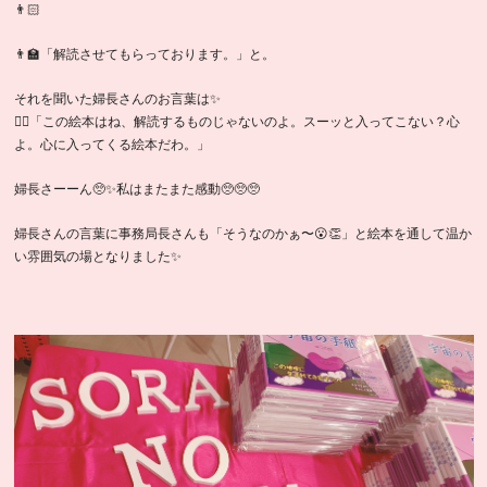
👨🏻
👨‍🏫「解読させてもらっております。」と。
それを聞いた婦長さんのお言葉は✨
👩‍⚕️「この絵本はね、解読するものじゃないのよ。スーッと入ってこない？心
よ。心に入ってくる絵本だわ。」
婦長さーーん🥺✨私はまたまた感動🥺🥺🥺
婦長さんの言葉に事務局長さんも「そうなのかぁ〜😮👏」と絵本を通して温か
い雰囲気の場となりました✨