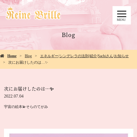
MENU
Blog
Home
Blog
エネルギー
/
シンデレラの法則
/
紹介
/
Sachiさん
/
お知らせ
次にお届けしたのは…✨
次にお届けしたのは…✨
2022.07.04
宇宙の絵本💫そらのてがみ