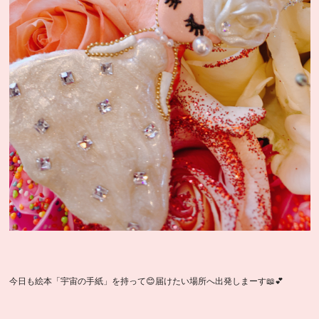
今日も絵本「宇宙の手紙」を持って😊届けたい場所へ出発しまーす📖︎💕︎