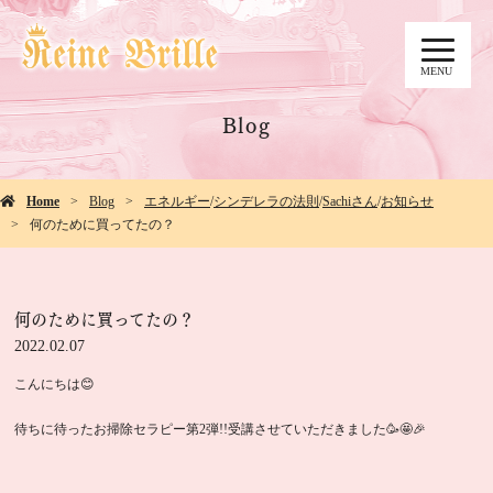
MENU
Blog
Home
Blog
エネルギー
/
シンデレラの法則
/
Sachiさん
/
お知らせ
何のために買ってたの？
何のために買ってたの？
2022.02.07
こんにちは😊
待ちに待ったお掃除セラピー第2弾!!受講させていただきました🥳🤩🎉