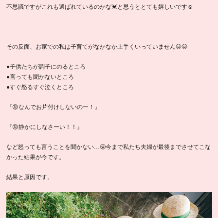
不思議ですがこれも選ばれているのかな💓と思うととても嬉しいです☺️
その反面、お家での私は子育てがなかなか上手くいっていません🤨🤨
●子供たちが調子にのるところ
●言っても聞かないところ
●すぐ怒るすぐ泣くところ
『😡なんでお片付けしないのー！』
『😡静かにしなさーい！！』
など怒っても言うことを聞かない…😤今まで私たち夫婦が最後までさせてこな
かった結果が今です。
結果と原因です。