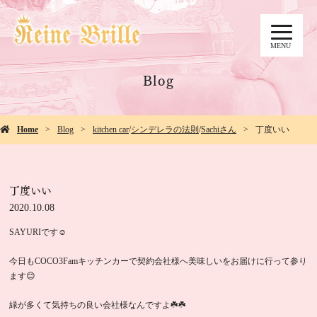
MENU
Blog
Home
Blog
kitchen car
/
シンデレラの法則
/
Sachiさん
丁度いい
丁度いい
2020.10.08
SAYURIです☺️
今日もCOCO3Famキッチンカーで契約会社様へ美味しいをお届けに行って参り
ます😊
緑が多くて気持ちの良い会社様なんですよ☘️☘️