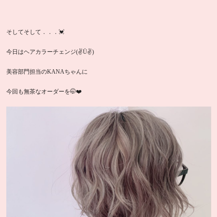
そしてそして．．．💓
今日はヘアカラーチェンジ(✌Ü✌)
美容部門担当のKANAちゃんに
今回も無茶なオーダーを🤭❤️