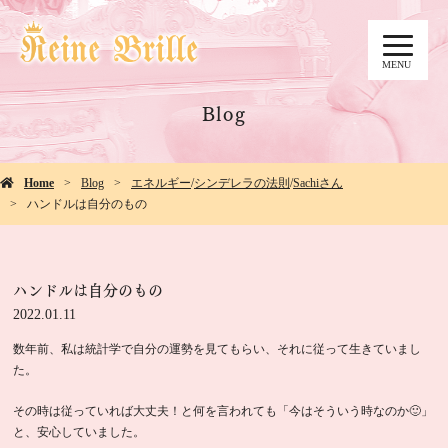
MENU
Blog
Home
Blog
エネルギー
/
シンデレラの法則
/
Sachiさん
ハンドルは自分のもの
ハンドルは自分のもの
2022.01.11
数年前、私は統計学で自分の運勢を見てもらい、それに従って生きていまし
た。
その時は従っていれば大丈夫！と何を言われても「今はそういう時なのか🙂」
と、安心していました。