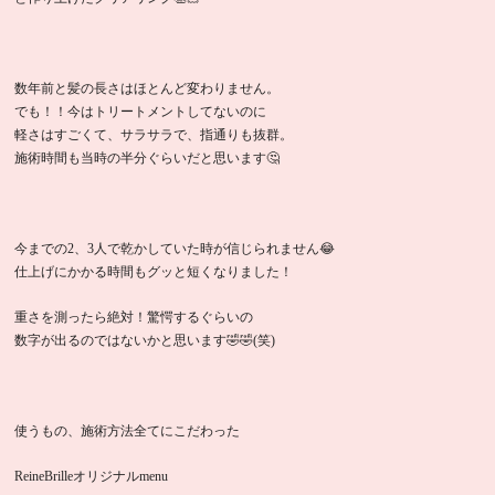
数年前と髪の長さはほとんど変わりません。
でも！！今はトリートメントしてないのに
軽さはすごくて、サラサラで、指通りも抜群。
施術時間も当時の半分ぐらいだと思います🤔
今までの2、3人で乾かしていた時が信じられません😂
仕上げにかかる時間もグッと短くなりました！
重さを測ったら絶対！驚愕するぐらいの
数字が出るのではないかと思います🤣🤣(笑)
使うもの、施術方法全てにこだわった
ReineBrilleオリジナルmenu