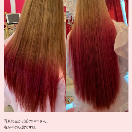
写真の左が以前のsachiさん。
右が今の状態です🙆‍♀️