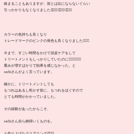
絡まることもありますが、前とは比にならないぐらい
引っかかりもなくなりました👏🏻👏🏻👏🏻
カラーの色持ちも良くなり
トレードマークのピンクの発色も良くなりました👍🏻✨
今まで、すごい時間をかけて頭皮ケアをして
トリートメントもしっかりしていたのに🤷‍♀️🤷‍♀️🤷‍♀️
重みが増すばかりで効果を感じなかった。と
sachiさんがよく言っています。
確かに、トリートメントしても
もつれはあるし乾かす前に、もつれをほぐすので
とても時間がかかっていました。
その経験があったからこそ、
sachiさん自ら納得いくものを。
と作り上げたクリアリング👏🏻