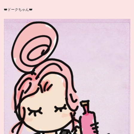
👑ドークちゃん👑