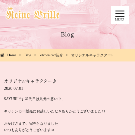
MENU
Blog
Home
Blog
kitchen car
/
紹介
オリジナルキャラクター♪
オリジナルキャラクター♪
2020.07.01
SAYURIです😊先日は足元の悪い中、
キッチンカー販売にお越しいただきありがとうございました🍴
おかげさまで、完売となりました！
いつもありがとうございます☺️