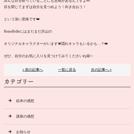
みんな目を瞑っていることにも意味があるんですよ✏️
目を閉じてまずは自分を見つめよう！向き合おう！
という深い意味です👑
ReineBrilleにはまだまだ沢山の
オリジナルキャラクターがいます💓隠れキャラもいるかも…？👑
ぜひ、自分のお気に入りを見つけてみてくださいね😆✨
« 前の記事へ
一覧に戻る
次の記事へ »
カテゴリー
絵本の感想
講座の感想
お知らせ