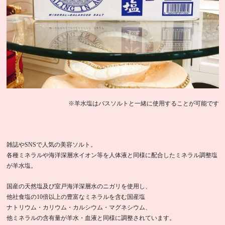
※羊水塩はバスソルトと一緒に使用することが可能です
雑誌やSNSで人気の美容ソルト。
各種ミネラルや海洋深層水イオン等を人体液と同様に配合したミネラル調整塩
が羊水塩。
国産の天然塩及び室戸海洋深層水のニガリを使用し、
他社食塩の10倍以上の豊富なミネラルを含む国産塩
ナトリウム・カリウム・カルシウム・マグネシウム、
他ミネラルの含有量が羊水・血液と同様に調整されています。