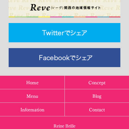
Home
Concept
Menu
Blog
Information
Contact
Reine Brille