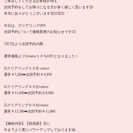
ご来店してくださるお客様が増え、
次回予約をしてお帰りになる方が多く嬉しく思います😊
本当にありがとうございます👏🏻👏🏻
今日は、クリアリングSPA
次回予約について価格変更のお知らせです🙇‍♀️
5月7日より次回予約の際、
通常価格より3course１０％OFFとなりました✨
☑︎クリアリング１５分 course
通常￥5,500➡️次回予約￥4,950
︎︎︎︎☑︎クリアリング４０分course
通常￥11,000➡️次回予約￥9,900
︎︎︎︎☑︎クリアリング６０分course
通常￥13,200➡️次回予約￥11,880
【施術内容】【技術面】共に
今までより更にパワーアップしております🤗